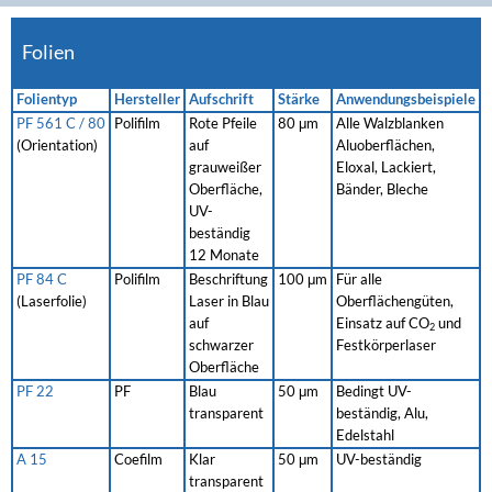
Folien
Folientyp
Hersteller
Aufschrift
Stärke
Anwendungsbeispiele
PF 561 C / 80
Polifilm
Rote Pfeile
80 μm
Alle Walzblanken
(Orientation)
auf
Aluoberflächen,
grauweißer
Eloxal, Lackiert,
Oberfläche,
Bänder, Bleche
UV-
beständig
12 Monate
PF 84 C
Polifilm
Beschriftung
100 μm
Für alle
(Laserfolie)
Laser in Blau
Oberflächengüten,
auf
Einsatz auf CO
und
2
schwarzer
Festkörperlaser
Oberfläche
PF 22
PF
Blau
50 μm
Bedingt UV-
transparent
beständig, Alu,
Edelstahl
A 15
Coefilm
Klar
50 μm
UV-beständig
transparent