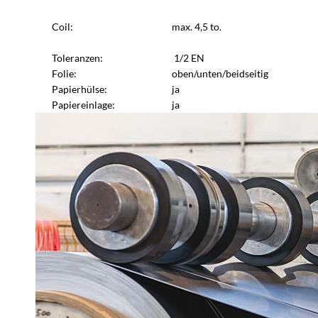
Coil:
max. 4,5 to.
Toleranzen:
1/2 EN
Folie:
oben/unten/beidseitig
Papierhülse:
ja
Papiereinlage:
ja