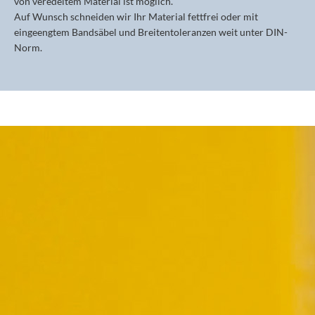
von veredeltem Material ist möglich.
Auf Wunsch schneiden wir Ihr Material fettfrei oder mit
eingeengtem Bandsäbel und Breitentoleranzen weit unter DIN-
Norm.