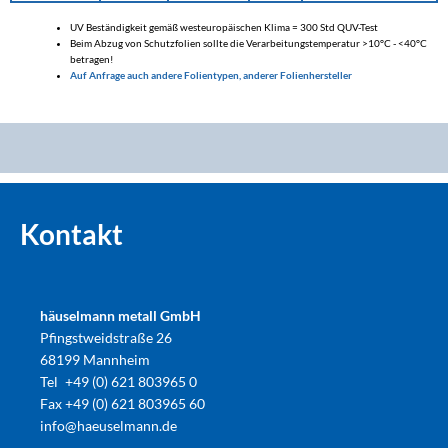
UV Beständigkeit gemäß westeuropäischen Klima = 300 Std QUV-Test
Beim Abzug von Schutzfolien sollte die Verarbeitungstemperatur >10°C - <40°C
betragen!
Auf Anfrage auch andere Folientypen, anderer Folienhersteller
Kontakt
häuselmann metall GmbH
Pfingstweidstraße 26
68199 Mannheim
Tel
+49 (0) 621 803965 0
Fax
+49 (0) 621 803965 60
info@haeuselmann.de